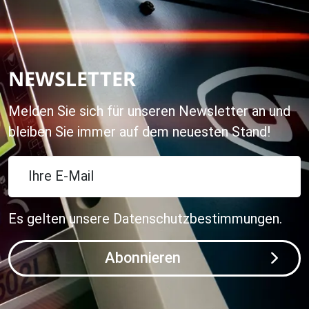
NEWSLETTER
Melden Sie sich für unseren Newsletter an und
bleiben Sie immer auf dem neuesten Stand!
Ihre E-Mail
Es gelten unsere
Datenschutzbestimmungen
.
Abonnieren