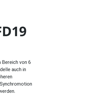
FD19
n Bereich von 6
delle auch in
öheren
r Synchromotion
werden.