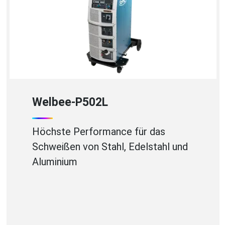
WB-A350P
Hocheffizientes
Aluminiumschweißen